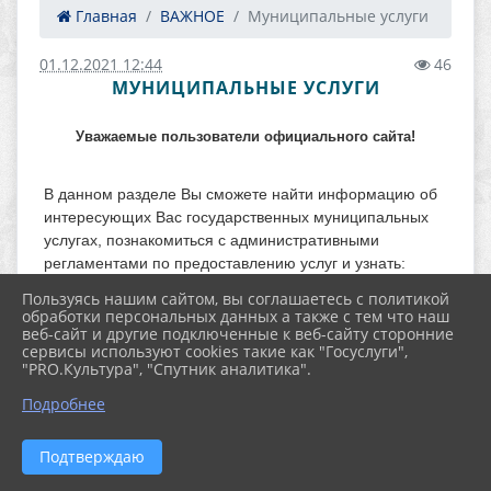
Главная
ВАЖНОЕ
Муниципальные услуги
01.12.2021 12:44
46
МУНИЦИПАЛЬНЫЕ УСЛУГИ
Уважаемые пользователи официального сайта!
В данном разделе Вы сможете найти информацию об
интересующих Вас государственных муниципальных
услугах, познакомиться с административными
регламентами по предоставлению услуг и узнать:
Пользуясь нашим сайтом, вы соглашаетесь с политикой
*как получить муниципальную услугу;
обработки персональных данных а также с тем что наш
веб-сайт и другие подключенные к веб-сайту сторонние
*какие документы (копии документов) от Вас
сервисы используют cookies такие как "Госуслуги",
потребуются при личном и письменном обращении;
"PRO.Культура", "Спутник аналитика".
*как подать заявление по электронной почте с
Подробнее
приложением отсканированных документов (все
документы, содержащие подписи и печати, должны быть
Подтверждаю
отсканированы в формате *JPG или PDF.
Отсканированный текст, подписи и печати должны