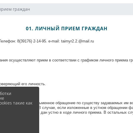
прием граждан
01. ЛИЧНЫЙ ПРИЕМ ГРАЖДАН
Телефон: 8(39176) 2-14-95. e-mail:
taimyr
2.2.@mail.ru
ния осуществляют прием в соответствии с графиком личного приема граж
оверяющий его личность.
ботки
ие
okies такие как
е либо оставляет письменное обращение по существу задаваемых им воп
 законных интересов. В случае, если изложенные в устном обращении ф
ражданина может быть дан устно в ходе личного приема. В остальных с