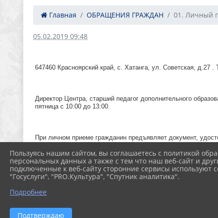
Главная
ОБРАЩЕНИЯ ГРАЖДАН
01. Личный 
05.02.2019 09:48
647460 Красноярский край, с. Хатанга, ул. Советская, д.27 . 
Директор Центра, старший педагог дополнительного образова
пятница с 10:00 до 13:00.
При личном приеме гражданин предъявляет документ, удост
Пользуясь нашим сайтом, вы соглашаетесь с политикой обра
персональных данных а также с тем что наш веб-сайт и друг
подключенные к веб-сайту сторонние сервисы используют co
Во время личного приема гражданин делает устное заявлени
"Госуслуги", "PRO.Культура", "Спутник аналитика".
восстановлению или защите его нарушенных прав, свобод и
дополнительной проверки, ответ на обращение с согласия г
Подробнее
обращении гражданина вопросов.
Подтверждаю