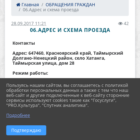
Главная
ОБРАЩЕНИЯ ГРАЖДАН
06.Адрес и схема проезда
28.09.2017 11:21
42
06.АДРЕС И СХЕМА ПРОЕЗДА
Контакты
Адрес: 647460, Красноярский край, Таймырский
Долгано-Ненецкий район, село Хатанга,
Таймырская улица, дом 28
Режим работы:
Понедельник - суббота с 9:00 - 19:00
Пользуясь нашим сайтом, вы соглашаетесь с политикой
обработки персональных данных а также с тем что наш
Понедельник - пятница с 9:00 - 17:15
веб-сайт и другие подключенные к веб-сайту сторонние
сервисы используют cookies такие как "Госуслуги",
Телефон/факс:
8(39176)2-14-95
"PRO.Культура", "Спутник аналитика".
E-mail:
taimyr2.2.do@mail.ru
Подробнее
Сайт:
https://nordcdt.kulturu.ru
Подтверждаю
Карта: