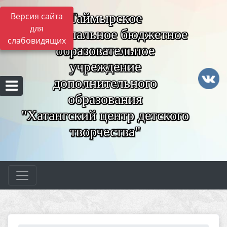
Таймырское
Версия сайта
для
муниципальное бюджетное
слабовидящих
образовательное
учреждение
дополнительного
образования
"Хатангский центр детского
творчества"