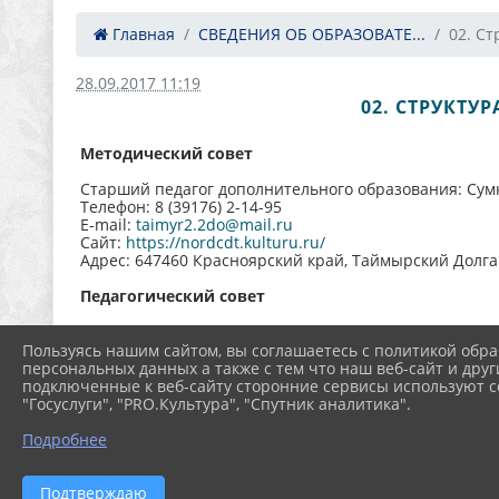
Главная
СВЕДЕНИЯ ОБ ОБРАЗОВАТЕ...
02. Ст
28.09.2017 11:19
02. СТРУКТУ
Методический совет
Старший педагог дополнительного образования:
Сум
Телефон: 8 (39176) 2-14-95
E-mail:
taimyr2.2do@mail.ru
Сайт:
https://nordcdt.kulturu.ru/
Адрес:
647460 Красноярский край, Таймырский Долга
Педагогический совет
Педагог:
Молчанова Любовь Васильевна
Телефон: 8 (39176) 2-14-95
Пользуясь нашим сайтом, вы соглашаетесь с политикой обра
E-mail:
taimyr2.2do@mail.ru
персональных данных а также с тем что наш веб-сайт и друг
Сайт: https://nordcdt.kulturu.ru/
подключенные к веб-сайту сторонние сервисы используют co
Адрес:
647460 Красноярский край, Таймырский Долган
"Госуслуги", "PRO.Культура", "Спутник аналитика".
Положение о структурных подразделениях:
файл
Подробнее
Управляющий совет
Директор:
Широких Полина Алексеевна
Подтверждаю