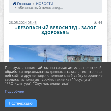
Главная
НОВОСТИ
«Безопасный велосипед...
28.05.2024 05:43
44
«БЕЗОПАСНЫЙ ВЕЛОСИПЕД - ЗАЛОГ
ЗДОРОВЬЯ!»
Пользуясь нашим сайтом, вы соглашаетесь с политикой
обработки персональных данных а также с тем что наш
веб-сайт и другие подключенные к веб-сайту сторонние
сервисы используют cookies такие как "Госуслуги",
"PRO.Культура", "Спутник аналитика".
Подробнее
Подтверждаю