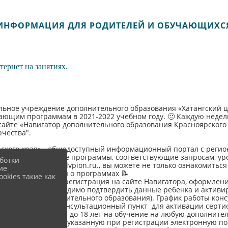
ИНФОРМАЦИЯ ДЛЯ РОДИТЕЛЕЙ И ОБУЧАЮЩИХС
тернет на занятиях.
ное учреждение дополнительного образования «Хатангский цен
ющим программам в 2021-2022 учебном году. 🙂 Каждую недел
а сайте «Навигатор дополнительного образования Красноярского 
рчества".
ского края» - общедоступный информационный портал с реги
образовательные программы, соответствующие запросам, уро
ботки
сайте navigator.dvpion.ru., вы можете не только ознакомиться
ие
а, написать отзывы о программах 📝
okies такие как
вки обязательна регистрация на сайте Навигатора, оформлени
ще не делали, необходимо подтвердить данные ребенка и активи
 учреждении дополнительного образования). График работы ко
ться на прием в консультационный пункт для активации сертиф
исывать ребенка от 5 до 18 лет на обучение на любую дополни
т уведомление на указанную при регистрации электронную почт