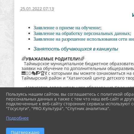
25.01.2022 07:13
Заявление о приеме на обучение;
Заявление на обработку персональных данных;
Заявление на разрешение использования сети ин
Занятость обучающихся в каникулы
🌈
УВАЖАЕМЫЕ РОДИТЕЛИ!
🌈
Таймырское муниципальное бюджетное образователь
заявки на обучение по дополнительным общеразвива
🎹🤸‍♂️🎭🧗🏆💃 с которыми вы можете ознакомиться н
Таймырский район и "Хатангский центр детского тво
«Навигатор дополнительного образования Краснояр
позволяющий семьям выбирать дополнительные обще
Пользуясь нашим сайтом, вы соглашаетесь с политикой обра
образовательными потребностями, возможностями. На 
персональных данных а также с тем что наш веб-сайт и друг
внести в личном кабинете достижения своего ребенк
подключенные к веб-сайту сторонние сервисы используют co
❗Обращаем ваше внимание на то, что для подачи зая
"Госуслуги", "PRO.Культура", "Спутник аналитика".
запомните или запишите! 🗒️ Далее, если вы этого е
образовательном учреждении (школе, детском саду,
Подробнее
на сайтах всех образовательных учреждений. Записа
всегда помогут! 🤝 Сертификат учета позволяет зап
После подачи заявки на сайте Навигатора вам приде
Подтверждаю