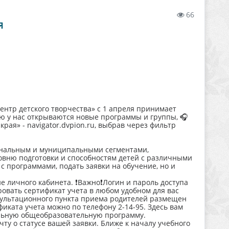
66
Я
тр детского творчества» с 1 апреля принимает
ю у нас открываются новые программы и группы, 🎧
края» - navigator.dvpion.ru, выбрав через фильтр
ональным и муниципальными сегментами,
вню подготовки и способностям детей с различными
 с программами, подать заявки на обучение, но и
е личного кабинета. ❗Важно❗Логин и пароль доступа
ровать сертификат учета в любом удобном для вас
нсультационного пункта приема родителей размещен
иката учета можно по телефону 2-14-95. Здесь вам
тельную общеобразовательную программу.
у о статусе вашей заявки. Ближе к началу учебного