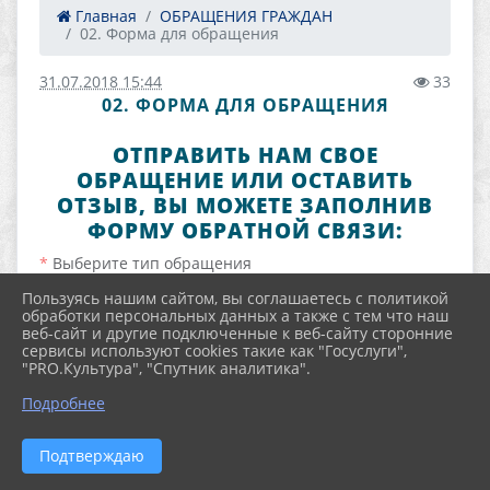
Главная
ОБРАЩЕНИЯ ГРАЖДАН
02. Форма для обращения
31.07.2018 15:44
33
02. ФОРМА ДЛЯ ОБРАЩЕНИЯ
ОТПРАВИТЬ НАМ СВОЕ
ОБРАЩЕНИЕ ИЛИ ОСТАВИТЬ
ОТЗЫВ, ВЫ МОЖЕТЕ ЗАПОЛНИВ
ФОРМУ ОБРАТНОЙ СВЯЗИ:
Выберите тип обращения
Пользуясь нашим сайтом, вы соглашаетесь с политикой
Выберите вариант из списка
обработки персональных данных а также с тем что наш
веб-сайт и другие подключенные к веб-сайту сторонние
сервисы используют cookies такие как "Госуслуги",
Ваше Ф.И.О.
"PRO.Культура", "Спутник аналитика".
Описание
Подробнее
Подтверждаю
Контактный телефон