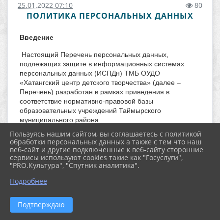
25.01.2022 07:10
80
ПОЛИТИКА ПЕРСОНАЛЬНЫХ ДАННЫХ
Введение
Настоящий Перечень персональных данных,
подлежащих защите в информационных системах
персональных данных (ИСПДн) ТМБ ОУДО
«Хатангский центр детского творчества» (далее –
Перечень) разработан в рамках приведения в
соответствие нормативно-правовой базы
образовательных учреждений Таймырского
муниципального района.
Перечень разработан в соответствии со списком
Пользуясь нашим сайтом, вы соглашаетесь с политикой
объектов защиты, изложенных в Концепции
обработки персональных данных а также с тем что наш
информационной безопасности ИСПДн Организации.
веб-сайт и другие подключенные к веб-сайту сторонние
сервисы используют cookies такие как "Госуслуги",
Перечень содержит полный список категорий данных,
"PRO.Культура", "Спутник аналитика".
безопасность которых должна обеспечиваться
системой защиты персональных данных (СЗПДн).
Подробнее
1 Общие положения
Подтверждаю
Объектами защиты являются – информация,
обрабатываемая в ИСПДн, и технические средства ее