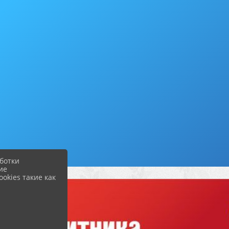
ботки
ие
okies такие как