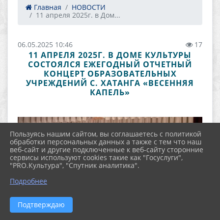
Главная
НОВОСТИ
11 апреля 2025г. в Дом...
06.05.2025 10:46
17
11 АПРЕЛЯ 2025Г. В ДОМЕ КУЛЬТУРЫ
СОСТОЯЛСЯ ЕЖЕГОДНЫЙ ОТЧЕТНЫЙ
КОНЦЕРТ ОБРАЗОВАТЕЛЬНЫХ
УЧРЕЖДЕНИЙ С. ХАТАНГА «ВЕСЕННЯЯ
КАПЕЛЬ»
Пользуясь нашим сайтом, вы соглашаетесь с политикой
обработки персональных данных а также с тем что наш
веб-сайт и другие подключенные к веб-сайту сторонние
сервисы используют cookies такие как "Госуслуги",
"PRO.Культура", "Спутник аналитика".
Подробнее
Подтверждаю