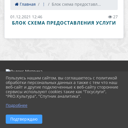
Главная
⋮
Блок схема предоставл...
01.12.2021 12:46
27
БЛОК СХЕМА ПРЕДОСТАВЛЕНИЯ УСЛУГИ
Пользуясь нашим сайтом, вы соглашаетесь с политикой
обработки персональных данных а также с тем что наш
веб-сайт и другие подключенные к веб-сайту сторонние
2026 г. nordcdt.ru
сервисы используют cookies такие как "Госуслуги",
Вход
"PRO.Культура", "Спутник аналитика".
Карта сайта
Политика обработки персональных данных
Подробнее
Сделано на KubCMS
Разработка и поддержка
Подтверждаю