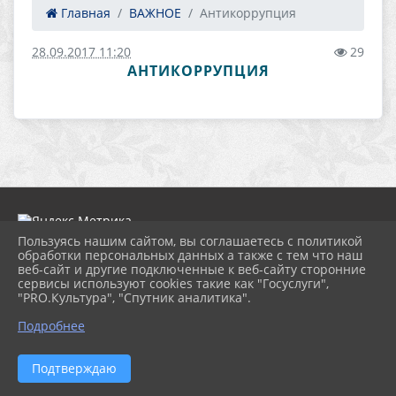
Главная
ВАЖНОЕ
Антикоррупция
28.09.2017 11:20
29
АНТИКОРРУПЦИЯ
Пользуясь нашим сайтом, вы соглашаетесь с политикой
обработки персональных данных а также с тем что наш
веб-сайт и другие подключенные к веб-сайту сторонние
2026 г. nordcdt.ru
сервисы используют cookies такие как "Госуслуги",
Вход
"PRO.Культура", "Спутник аналитика".
Карта сайта
Политика обработки персональных данных
Подробнее
Сделано на KubCMS
Разработка и поддержка
Подтверждаю