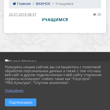
Главная
ВАЖНОЕ
Учащимся
20.07.2018 08:37
30
УЧАЩИМСЯ
Пользуясь нашим сайтом, вы соглашаетесь с политикой
обработки персональных данных а также с тем что наш
веб-сайт и другие подключенные к веб-сайту сторонние
2026 г. nordcdt.ru
сервисы используют cookies такие как "Госуслуги",
Вход
"PRO.Культура", "Спутник аналитика".
Карта сайта
Политика обработки персональных данных
Подробнее
Сделано на KubCMS
Разработка и поддержка
Подтверждаю