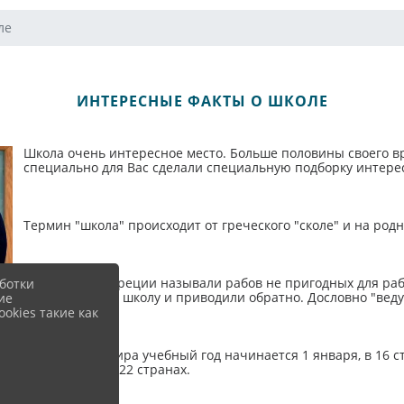
ле
ИНТЕРЕСНЫЕ ФАКТЫ О ШКОЛЕ
Школа очень интересное место. Больше половины своего в
специально для Вас сделали специальную подборку интересн
Термин "школа" происходит от греческого "сколе" и на родн
Педагогами в Греции называли рабов не пригодных для ра
ботки
водили детей в школу и приводили обратно. Дословно "вед
ие
okies такие как
В 43 странах мира учебный год начинается 1 января, в 16 с
России и еще 122 странах.