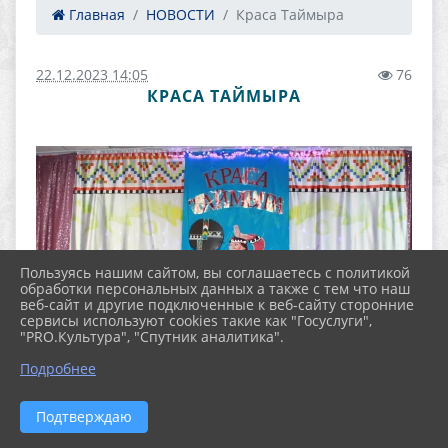
Главная
НОВОСТИ
Краса Таймыра
22.12.2023 14:05
76
КРАСА ТАЙМЫРА
Пользуясь нашим сайтом, вы соглашаетесь с политикой
обработки персональных данных а также с тем что наш
веб-сайт и другие подключенные к веб-сайту сторонние
сервисы используют cookies такие как "Госуслуги",
"PRO.Культура", "Спутник аналитика".
Подробнее
Подтверждаю