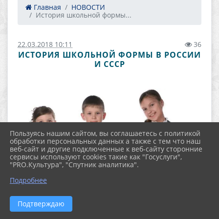
Главная
НОВОСТИ
История школьной формы...
22.03.2018 10:11
36
ИСТОРИЯ ШКОЛЬНОЙ ФОРМЫ В РОССИИ
И СССР
Пользуясь нашим сайтом, вы соглашаетесь с политикой
обработки персональных данных а также с тем что наш
веб-сайт и другие подключенные к веб-сайту сторонние
сервисы используют cookies такие как "Госуслуги",
"PRO.Культура", "Спутник аналитика".
Подробнее
Подтверждаю