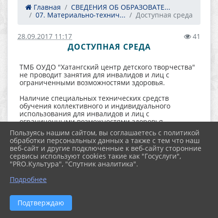
Главная
СВЕДЕНИЯ ОБ ОБРАЗОВАТЕ...
07. Материально-технич...
Доступная среда
28.09.2017 11:17
41
ДОСТУПНАЯ СРЕДА
ТМБ ОУДО "Хатангский центр детского творчества"
не проводит занятия для инвалидов и лиц с
ограниченными возможностями здоровья.
Наличие специальных технических средств
обучения коллективного и индивидуального
использования для инвалидов и лиц с
ограниченными возможностями здоровья -
специальных технических средств обучения
Пользуясь нашим сайтом, вы соглашаетесь с политикой
коллективного и индивидуального использования
обработки персональных данных а также с тем что наш
для инвалидов и лиц с ограниченными
веб-сайт и другие подключенные к веб-сайту сторонние
возможностями здоровья не предусмотрено.
сервисы используют cookies такие как "Госуслуги",
"PRO.Культура", "Спутник аналитика".
Для обеспечения доступа в здание - инвалидов и
лиц с ограниченными возможностями здоровья,
Подробнее
при входе в здание расположена кнопка вызова.
Имеется пандус.
Подтверждаю
Подъемник лестничный гусеничный для людей,
передвигающихся на инвалидных колясках – не