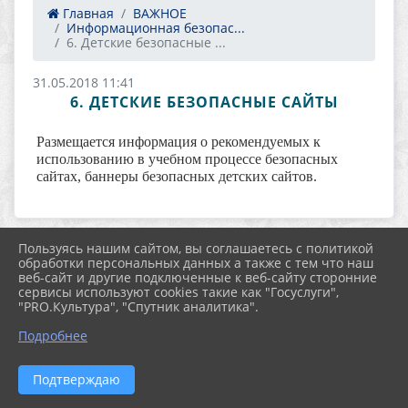
Главная
ВАЖНОЕ
Информационная безопас...
6. Детские безопасные ...
31.05.2018 11:41
6. ДЕТСКИЕ БЕЗОПАСНЫЕ САЙТЫ
Размещается информация о рекомендуемых к
использованию в учебном процессе безопасных
сайтах, баннеры безопасных детских сайтов.
Пользуясь нашим сайтом, вы соглашаетесь с политикой
обработки персональных данных а также с тем что наш
веб-сайт и другие подключенные к веб-сайту сторонние
сервисы используют cookies такие как "Госуслуги",
"PRO.Культура", "Спутник аналитика".
2026 г. nordcdt.ru
Подробнее
Вход
Карта сайта
Политика обработки персональных данных
Подтверждаю