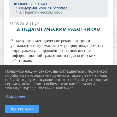
Главная
ВАЖНОЕ
Информационная безопас...
3. Педагогическим рабо...
31.05.2018 11:40
3. ПЕДАГОГИЧЕСКИМ РАБОТНИКАМ
Размещаются методические рекомендации и
указывается информация о мероприятиях, проектах
и программах, направленных на повышение
информационной грамотности педагогических
работников.
Пользуясь нашим сайтом, вы соглашаетесь с политикой
обработки персональных данных а также с тем что наш
веб-сайт и другие подключенные к веб-сайту сторонние
сервисы используют cookies такие как "Госуслуги",
"PRO.Культура", "Спутник аналитика".
Подробнее
2026 г. nordcdt.ru
Подтверждаю
Вход
Карта сайта