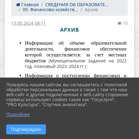
Главная
СВЕДЕНИЯ ОБ ОБРАЗОВАТЕ...
09. Финансово-хозяйств...
Архив
13.05.2024 08:11
15
АРХИВ
Информация об объеме образовательной
деятельности, финансовое обеспечение
которой осуществляется: за счет местных
(Муниципальное задание на 2022
бюджетов
год, плановый 2023, 2024 гг.)
Информация о поступлении финансовых и
материальных средств по итогам финансового
Пользуясь нашим сайтом, вы соглашаетесь с политикой
года.
обработки персональных данных а также с тем что наш
веб-сайт и другие подключенные к веб-сайту сторонние
(план поступления бюджетных ассигнований
сервисы используют cookies такие как "Госуслуги",
"PRO.Культура", "Спутник аналитика".
(баланс учреждения на 01.01.2022 г.)
Подробнее
Информация о расходовании финансовых и
материальных средств по итогам финансового
года
(отчет об исполнении учреждений плана
Подтверждаю
ФХД);